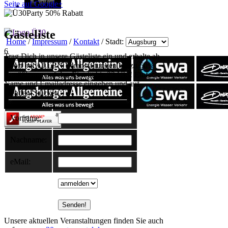
Seite auf Google+
Gästeliste
Home
/
Impressum
/
Kontakt
/ Stadt:
6
Trag Dich in unsere Gästeliste ein und erhalte ab
sofort bei ALLEN Veranstaltungen bis zu 50%
Ermäßigung auf den Eintritt bis 23 Uhr! Einfach
Name und Emailadresse eingeben und auf
"senden" klicken.
Vorname:
Nachname:
eMail:
Unsere aktuellen Veranstaltungen finden Sie auch