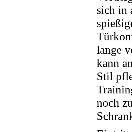
sich in
spießig
Türkont
lange v
kann am
Stil pf
Trainin
noch zu
Schrank