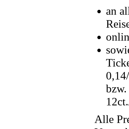
an a
Reis
onli
sowie
Tick
0,14
bzw.
12ct
Alle Pr