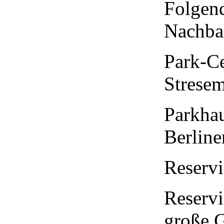
Folgend
Nachbar
Park-C
Stresem
Parkhau
Berline
Reserv
Reservi
große G