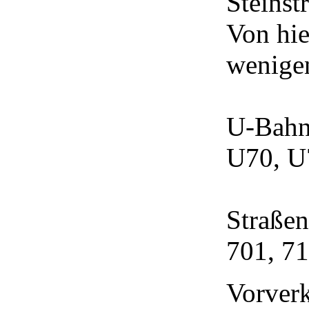
Steinst
Von hie
wenige
U-Bahn-
U70, U
Straßen
701, 7
Vorver