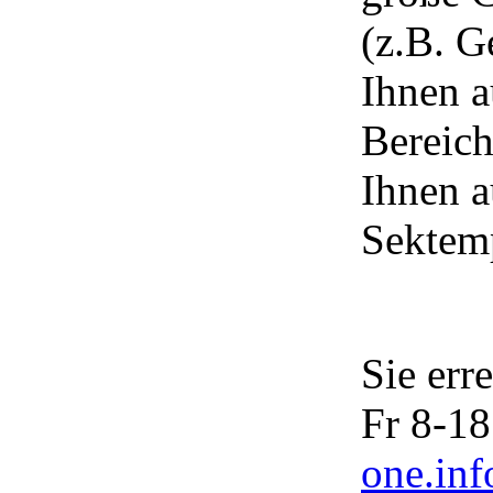
(z.B. G
Ihnen a
Bereich
Ihnen a
Sektem
Sie err
Fr 8-18
one.inf