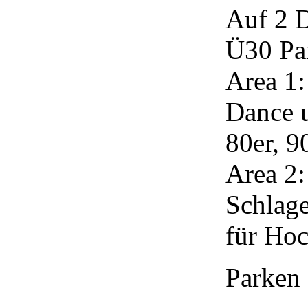
Auf 2 D
Ü30 Par
Area 1:
Dance u
80er, 9
Area 2:
Schlage
für Ho
Parken