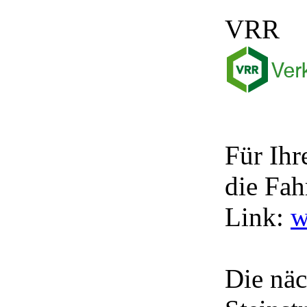
VRR
Für Ihr
die Fah
Link:
w
Die näc