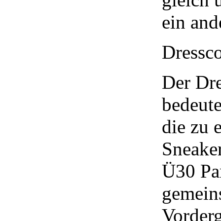
ein and
Dressc
Der Dre
bedeute
die zu 
Sneaker
Ü30 Par
gemeins
Vorderg