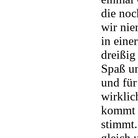
die noc
wir ni
in eine
dreißig
Spaß un
und für
wirklic
kommt e
stimmt.
gleich 